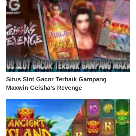
Situs Slot Gacor Terbaik Gampang
Maxwin Geisha’s Revenge