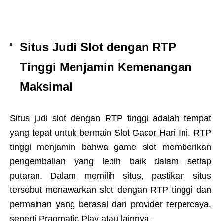
Situs Judi Slot dengan RTP
Tinggi Menjamin Kemenangan
Maksimal
Situs judi slot dengan RTP tinggi adalah tempat
yang tepat untuk bermain Slot Gacor Hari Ini. RTP
tinggi menjamin bahwa game slot memberikan
pengembalian yang lebih baik dalam setiap
putaran. Dalam memilih situs, pastikan situs
tersebut menawarkan slot dengan RTP tinggi dan
permainan yang berasal dari provider terpercaya,
seperti Pragmatic Play atau lainnya.