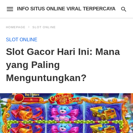
INFO SITUS ONLINE VIRAL TERPERCAYA
HOMEPAGE
SLOT ONLINE
SLOT ONLINE
Slot Gacor Hari Ini: Mana
yang Paling
Menguntungkan?