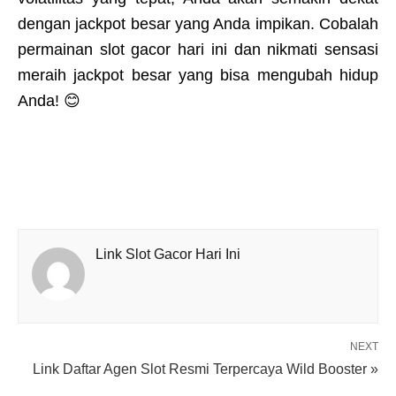
dengan jackpot besar yang Anda impikan. Cobalah
permainan slot gacor hari ini dan nikmati sensasi
meraih jackpot besar yang bisa mengubah hidup
Anda! 😊
Link Slot Gacor Hari Ini
NEXT
Link Daftar Agen Slot Resmi Terpercaya Wild Booster »