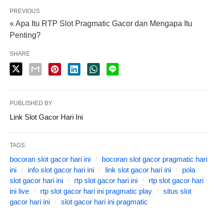
PREVIOUS
« Apa Itu RTP Slot Pragmatic Gacor dan Mengapa Itu
Penting?
SHARE
PUBLISHED BY
Link Slot Gacor Hari Ini
TAGS:
bocoran slot gacor hari ini
bocoran slot gacor pragmatic hari
ini
info slot gacor hari ini
link slot gacor hari ini
pola
slot gacor hari ini
rtp slot gacor hari ini
rtp slot gacor hari
ini live
rtp slot gacor hari ini pragmatic play
situs slot
gacor hari ini
slot gacor hari ini pragmatic