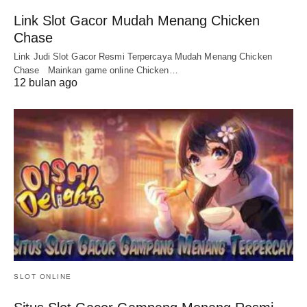
Link Slot Gacor Mudah Menang Chicken
Chase
Link Judi Slot Gacor Resmi Terpercaya Mudah Menang Chicken
Chase Mainkan game online Chicken…
12 bulan ago
SLOT ONLINE