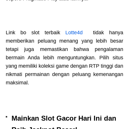
Link bo slot terbaik
Lotte4d
tidak hanya
memberikan peluang menang yang lebih besar
tetapi juga memastikan bahwa pengalaman
bermain Anda lebih menguntungkan. Pilih situs
yang memiliki koleksi game dengan RTP tinggi dan
nikmati permainan dengan peluang kemenangan
maksimal.
Mainkan Slot Gacor Hari Ini dan