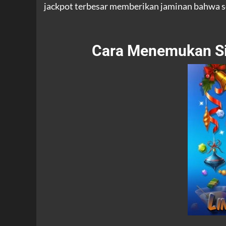
jackpot terbesar memberikan jaminan bahwa s
Cara Menemukan Sit