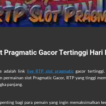
t Pragmatic Gacor Tertinggi Hari
e adalah link
live RTP slot pragmatic
gacor tertinggi
m permainan slot Pragmatic Gacor, RTP yang tinggi me
gka panjang.
 penting bagi para pemain yang ingin memaksimalkan ke