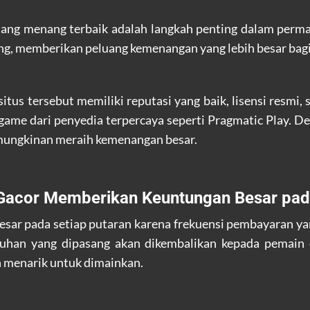
g menang terbaik adalah langkah penting dalam permaina
uang, memberikan peluang kemenangan yang lebih besar bag
us tersebut memiliki reputasi yang baik, lisensi resmi, ser
 game dari penyedia terpercaya seperti Pragmatic Play.
mungkinan meraih kemenangan besar.
Gacor Memberikan Keuntungan Besar pad
esar pada setiap putaran karena frekuensi pembayaran yan
ruhan yang dipasang akan dikembalikan kepada pemain
h menarik untuk dimainkan.