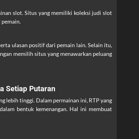
n slot. Situs yang memiliki koleksi judi slot
i pemain.
ta ulasan positif dari pemain lain. Selain itu,
 Dengan memilih situs yang menawarkan peluang
a Setiap Putaran
g lebih tinggi. Dalam permainan ini, RTP yang
 dalam bentuk kemenangan. Hal ini membuat