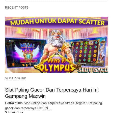
RECENT POSTS
SLOT ONLINE
Slot Paling Gacor Dan Terpercaya Hari Ini
Gampang Maxwin
Daftar Situs Slot Online dan Terpercaya Akses segera Slot paling
gacor dan terpercaya Hari Ini…
2 hari ago