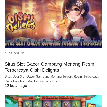
SLOT ONLINE
Situs Slot Gacor Gampang Menang Resmi
Terpercaya Oishi Delights
Situs Judi Slot Gacor Gampang Menang Terbaik Resmi Terpercaya
Oishi Delights Mainkan game online…
12 bulan ago