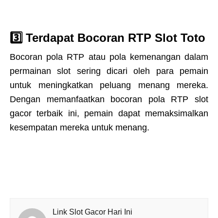
3️⃣ Terdapat Bocoran RTP Slot Toto
Bocoran pola RTP atau pola kemenangan dalam
permainan slot sering dicari oleh para pemain
untuk meningkatkan peluang menang mereka.
Dengan memanfaatkan bocoran pola RTP slot
gacor terbaik ini, pemain dapat memaksimalkan
kesempatan mereka untuk menang.
Link Slot Gacor Hari Ini