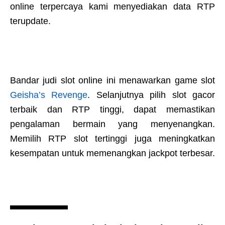
online terpercaya kami menyediakan data RTP
terupdate.
Bandar judi slot online ini menawarkan game slot
Geisha’s Revenge
. Selanjutnya pilih slot gacor
terbaik dan RTP tinggi, dapat memastikan
pengalaman bermain yang menyenangkan.
Memilih RTP slot tertinggi juga meningkatkan
kesempatan untuk memenangkan jackpot terbesar.