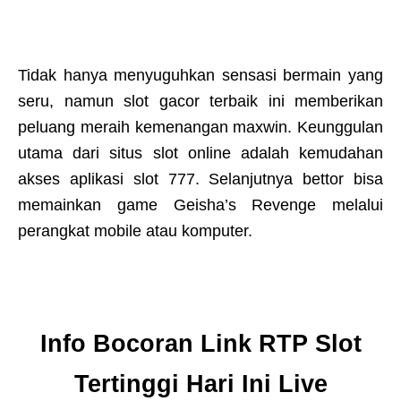
Tidak hanya menyuguhkan sensasi bermain yang
seru, namun slot gacor terbaik ini memberikan
peluang meraih kemenangan maxwin. Keunggulan
utama dari situs slot online adalah kemudahan
akses aplikasi slot 777. Selanjutnya bettor bisa
memainkan game Geisha’s Revenge melalui
perangkat mobile atau komputer.
Info Bocoran Link RTP Slot
Tertinggi Hari Ini Live