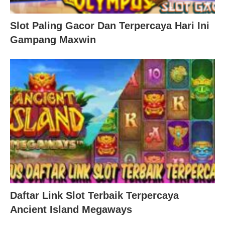
Slot Paling Gacor Dan Terpercaya Hari Ini
Gampang Maxwin
Daftar Link Slot Terbaik Terpercaya
Ancient Island Megaways