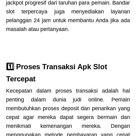
jackpot progresif dari taruhan para pemain. Bandar
slot terpercaya juga menyediakan layanan
pelanggan 24 jam untuk membantu Anda jika ada
masalah atau pertanyaan.
1️⃣ Proses Transaksi Apk Slot
Tercepat
Kecepatan dalam proses transaksi adalah hal
penting dalam dunia judi online. Pemain
membutuhkan proses deposit dan penarikan yang
cepat agar mereka dapat segera bermain dan
menikmati kemenangan mereka. Dengan
menggunakan metode pembayaran yang cepat