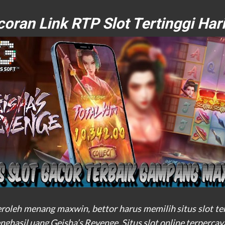
coran Link RTP Slot Tertinggi Hari 
leh menang maxwin, bettor harus memilih situs slot terpe
ghasil uang Geisha’s Revenge. Situs slot online terperca