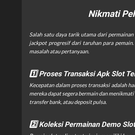
Nikmati Pe
Salah satu daya tarik utama dari permaina
jackpot progresif dari taruhan para pemai
masalah atau pertanyaan.
1️⃣ Proses Transaksi Apk Slot T
Kecepatan dalam proses transaksi adalah ha
mereka dapat segera bermain dan menikmati
transfer bank, atau deposit pulsa.
2️⃣ Koleksi Permainan Demo Slo