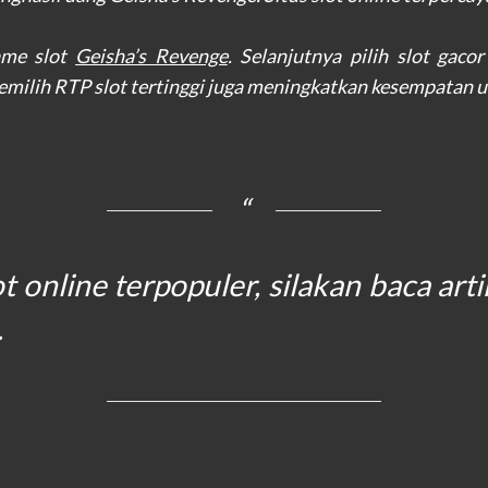
ame slot
Geisha’s Revenge
. Selanjutnya pilih slot gac
ilih RTP slot tertinggi juga meningkatkan kesempatan u
 online terpopuler, silakan baca art
.