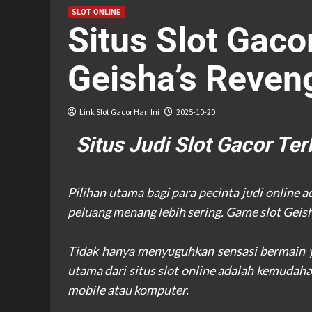
SLOT ONLINE
Situs Slot Gac
Geisha’s Reven
Link Slot Gacor Hari Ini
2025-10-20
Situs Judi Slot Gacor T
Pilihan utama bagi para pecinta judi online 
peluang menang lebih sering. Game slot Ge
Tidak hanya menyuguhkan sensasi bermain y
utama dari situs slot online adalah kemudah
mobile atau komputer.