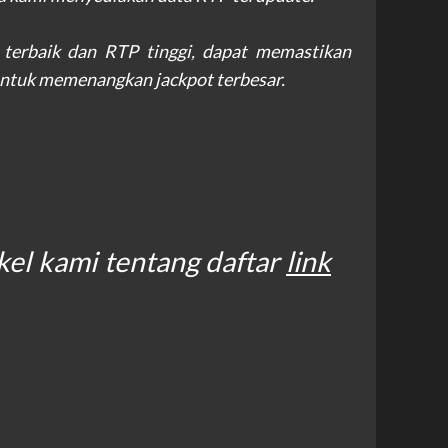
or terbaik dan RTP tinggi, dapat memastikan
ntuk memenangkan jackpot terbesar.
ikel kami tentang daftar
link