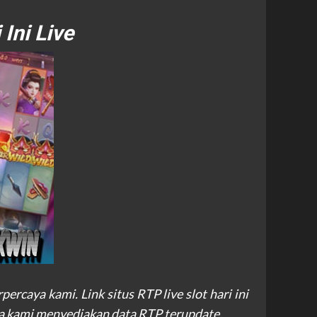
Ini Live
rcaya kami. Link situs RTP live slot hari ini
ya kami menyediakan data RTP terupdate.