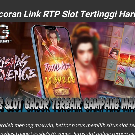
coran Link RTP Slot Tertinggi Hari 
leh menang maxwin, bettor harus memilih situs slot terpe
ghasil uang Geisha’s Revenge. Situs slot online terperca