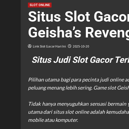
SLOT ONLINE
Situs Slot Gac
Geisha’s Reven
Link Slot Gacor Hari Ini
2025-10-20
Situs Judi Slot Gacor T
Pilihan utama bagi para pecinta judi online 
peluang menang lebih sering. Game slot Ge
Tidak hanya menyuguhkan sensasi bermain y
utama dari situs slot online adalah kemudah
mobile atau komputer.