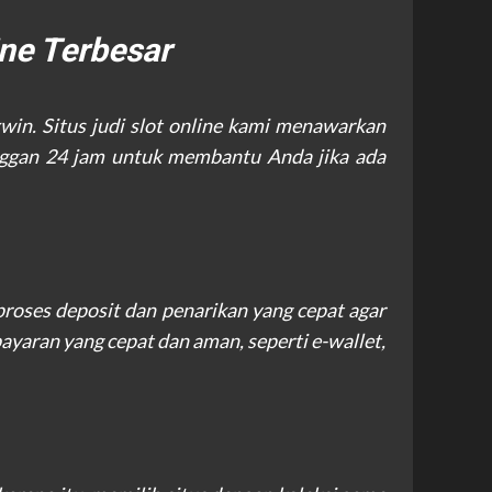
ne Terbesar
in. Situs judi slot online kami menawarkan
anggan 24 jam untuk membantu Anda jika ada
roses deposit dan penarikan yang cepat agar
ran yang cepat dan aman, seperti e-wallet,