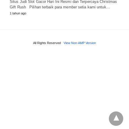
Situs Judi Slot Gacor Hari Ini Resmi dan Terpercaya Christmas
Gift Rush Pilihan terbaik para member setia kami untuk…
1 tahun ago
All Rights Reserved
View Non-AMP Version