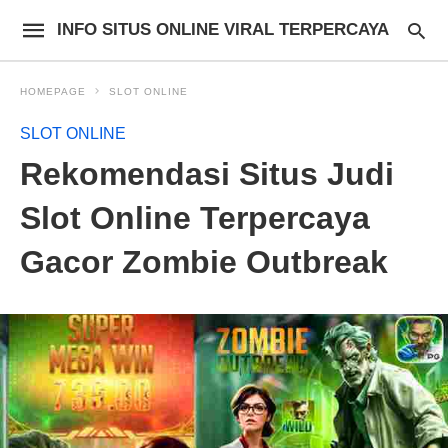
INFO SITUS ONLINE VIRAL TERPERCAYA
HOMEPAGE
SLOT ONLINE
SLOT ONLINE
Rekomendasi Situs Judi
Slot Online Terpercaya
Gacor Zombie Outbreak