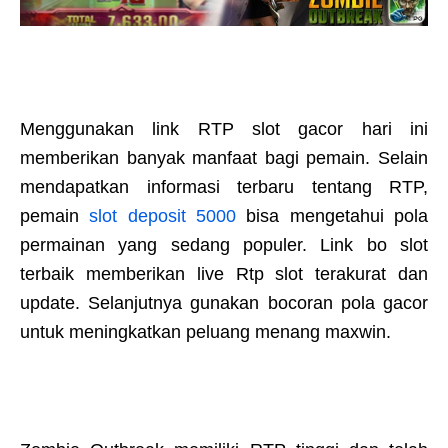
Menggunakan link RTP slot gacor hari ini
memberikan banyak manfaat bagi pemain. Selain
mendapatkan informasi terbaru tentang RTP,
pemain
slot deposit 5000
bisa mengetahui pola
permainan yang sedang populer. Link bo slot
terbaik memberikan live Rtp slot terakurat dan
update. Selanjutnya gunakan bocoran pola gacor
untuk meningkatkan peluang menang maxwin.