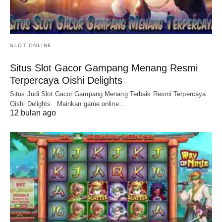
SLOT ONLINE
Situs Slot Gacor Gampang Menang Resmi
Terpercaya Oishi Delights
Situs Judi Slot Gacor Gampang Menang Terbaik Resmi Terpercaya
Oishi Delights Mainkan game online…
12 bulan ago