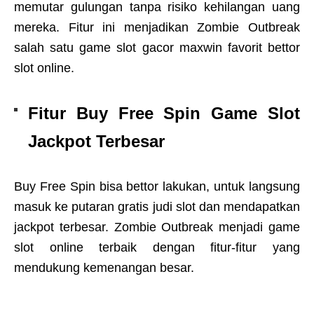
memutar gulungan tanpa risiko kehilangan uang
mereka. Fitur ini menjadikan Zombie Outbreak
salah satu game slot gacor maxwin favorit bettor
slot online.
Fitur Buy Free Spin Game Slot
Jackpot Terbesar
Buy Free Spin bisa bettor lakukan, untuk langsung
masuk ke putaran gratis judi slot dan mendapatkan
jackpot terbesar. Zombie Outbreak menjadi game
slot online terbaik dengan fitur-fitur yang
mendukung kemenangan besar.