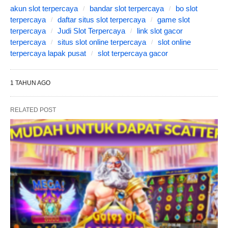
akun slot terpercaya
bandar slot terpercaya
bo slot
terpercaya
daftar situs slot terpercaya
game slot
terpercaya
Judi Slot Terpercaya
link slot gacor
terpercaya
situs slot online terpercaya
slot online
terpercaya lapak pusat
slot terpercaya gacor
1 TAHUN AGO
RELATED POST