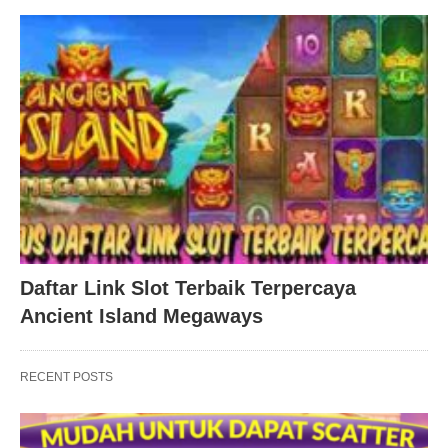
Daftar Link Slot Terbaik Terpercaya
Ancient Island Megaways
RECENT POSTS