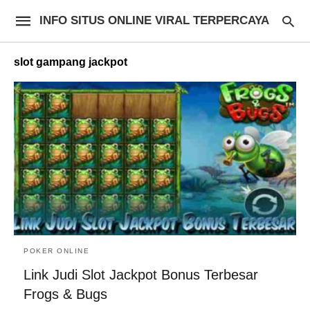
INFO SITUS ONLINE VIRAL TERPERCAYA
slot gampang jackpot
POKER ONLINE
Link Judi Slot Jackpot Bonus Terbesar
Frogs & Bugs