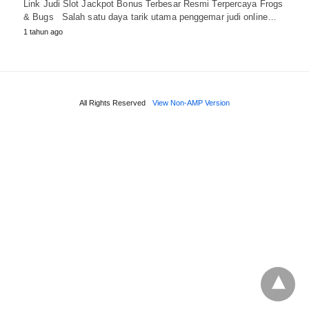
Link Judi Slot Jackpot Bonus Terbesar Resmi Terpercaya Frogs
& Bugs Salah satu daya tarik utama penggemar judi online…
1 tahun ago
All Rights Reserved
View Non-AMP Version