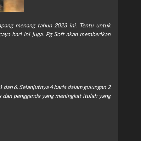
mpang menang tahun 2023 ini. Tentu untuk
caya hari ini juga. Pg Soft akan memberikan
dan 6. Selanjutnya 4 baris dalam gulungan 2
 dan pengganda yang meningkat itulah yang