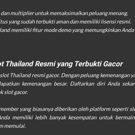
s dan multiplier untuk memaksimalkan peluang menang.
tus yang sudah terbukti aman dan memiliki lisensi resmi.
land memiliki fitur mode demo yang memungkinkan Anda 
t Thailand Resmi yang Terbukti Gacor
ot Thailand resmi gacor. Dengan peluang kemenangan yan
dapatkan kemenangan besar. Daftarkan diri Anda sekar
 slot gacor.
ember yang biasanya diberikan oleh platform seperti s
Anda memiliki lebih banyak kesempatan untuk bermai
m memulai.